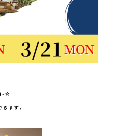
)-☆
できます。