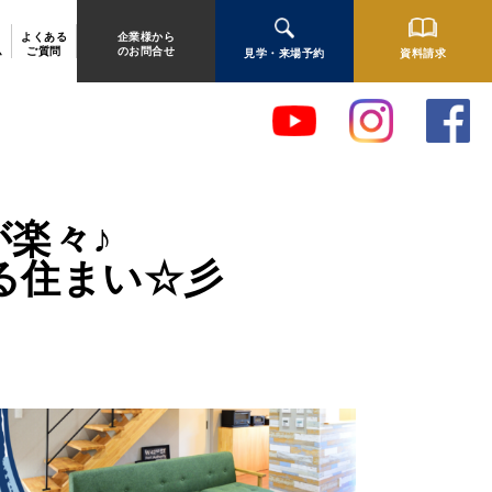
よくある
企業様から
ム
ご質問
のお問合せ
見学・来場予約
資料請求
楽々♪
る住まい☆彡