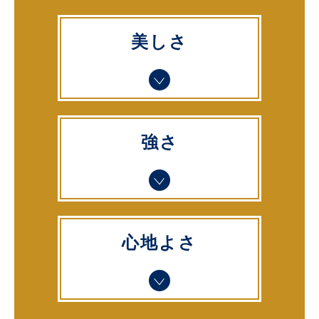
美しさ
強さ
心地よさ