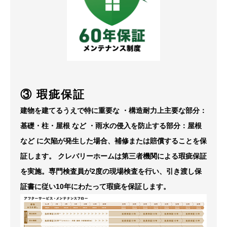
③ 瑕疵保証
建物を建てるうえで特に重要な
・構造耐力上主要な部分：
基礎・柱・屋根 など
・雨水の侵入を防止する部分：屋根
など
に欠陥が発生した場合、補修または賠償することを保
証します。
クレバリーホームは第三者機関による瑕疵保証
を実施。専門検査員が2度の現場検査を行い、
引き渡し保
証書に従い10年にわたって瑕疵を保証します。